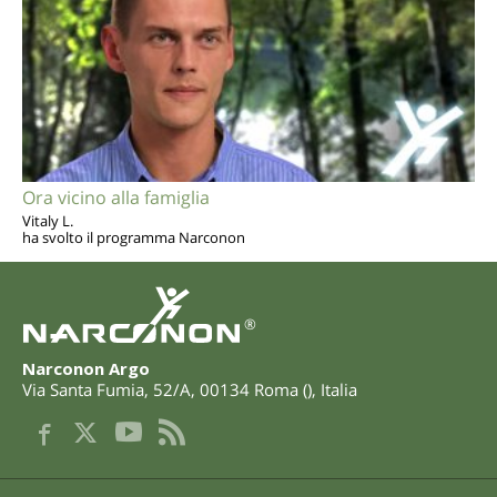
Ora vicino alla famiglia
Vitaly L.
ha svolto il programma Narconon
®
Narconon Argo
Via Santa Fumia, 52/A
,
00134
Roma
(
),
Italia