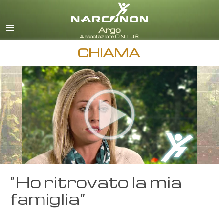
italiano
Tutte le zone/lingue
CHIAMA
“Ho ritrovato la mia
famiglia”