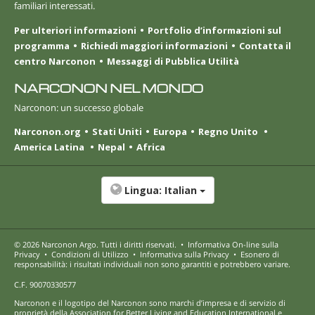
familiari interessati.
Per ulteriori informazioni
Portfolio d’informazioni sul
programma
Richiedi maggiori informazioni
Contatta il
centro Narconon
Messaggi di Pubblica Utilità
NARCONON NEL MONDO
Narconon: un successo globale
Narconon.org
Stati Uniti
Europa
Regno Unito
America Latina
Nepal
Africa
Lingua:
Italian
© 2026
Narconon Argo
. Tutti i diritti riservati.
•
Informativa On-line sulla
Privacy
•
Condizioni di Utilizzo
•
Informativa sulla Privacy
•
Esonero di
responsabilità: i risultati individuali non sono garantiti e potrebbero variare.
C.F. 90070330577
Narconon e il logotipo del Narconon sono marchi d’impresa e di servizio di
proprietà della Association for Better Living and Education International e