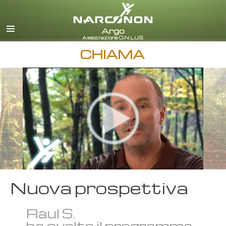
italiano
Tutte le zone/lingue
CHIAMA
Nuova prospettiva
Raul S.
ha svolto il programma