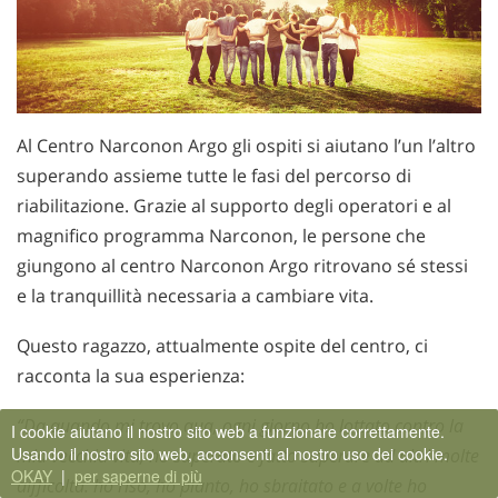
Al Centro Narconon Argo gli ospiti si aiutano l’un l’altro
superando assieme tutte le fasi del percorso di
riabilitazione. Grazie al supporto degli operatori e al
magnifico programma Narconon, le persone che
giungono al centro Narconon Argo ritrovano sé stessi
e la tranquillità necessaria a cambiare vita.
Questo ragazzo, attualmente ospite del centro, ci
racconta la sua esperienza:
“Da quando mi trovo qua, ogni giorno ho lottato contro la
I cookie aiutano il nostro sito web a funzionare correttamente.
Usando il nostro sito web, acconsenti al nostro uso dei cookie.
mia vecchia vita, ho superato e fatto superare ad altri molte
OKAY
|
per saperne di più
difficoltà: ho riso, ho pianto, ho sbraitato e a volte ho