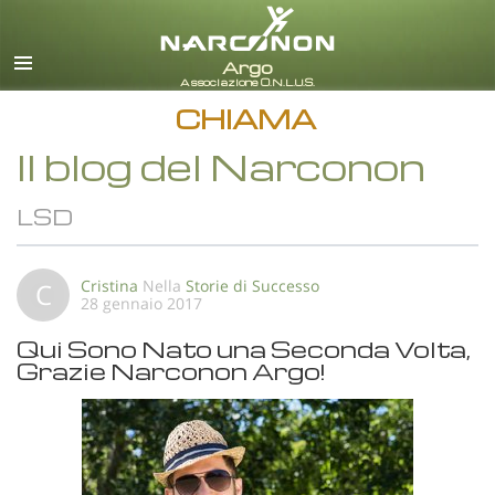
italiano
Tutte le zone/lingue
CHIAMA
Il blog del Narconon
LSD
Cristina
Nella
Storie di Successo
C
28 gennaio 2017
Qui Sono Nato una Seconda Volta,
Grazie Narconon Argo!