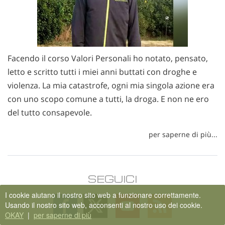
Facendo il corso Valori Personali ho notato, pensato,
letto e scritto tutti i miei anni buttati con droghe e
violenza. La mia catastrofe, ogni mia singola azione era
con uno scopo comune a tutti, la droga. E non ne ero
del tutto consapevole.
per saperne di più...
SEGUICI
I cookie aiutano il nostro sito web a funzionare correttamente.
Follow
Follow
Follow
Follow
Usando il nostro sito web, acconsenti al nostro uso dei cookie.
on
on
on
on
OKAY
|
per saperne di più